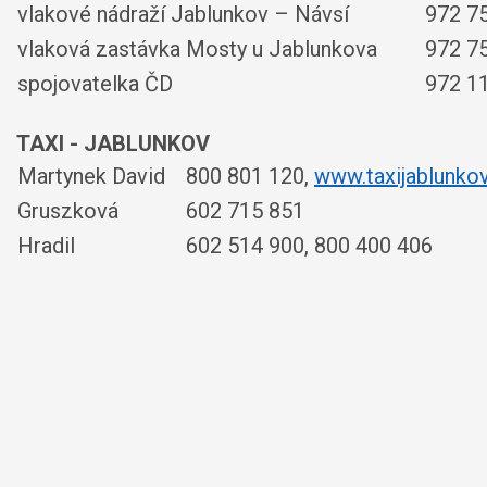
vlakové nádraží Jablunkov – Návsí
972 7
vlaková zastávka Mosty u Jablunkova
972 7
spojovatelka ČD
972 1
TAXI - JABLUNKOV
Martynek David
800 801 120,
www.taxijablunkov
Gruszková
602 715 851
Hradil
602 514 900, 800 400 406