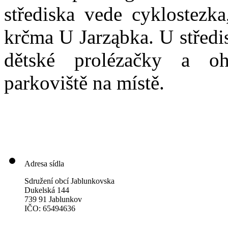
střediska vede cyklostezka
krčma U Jarząbka. U středis
dětské prolézačky a oh
parkoviště na místě.
Adresa sídla
Sdružení obcí Jablunkovska
Dukelská 144
739 91 Jablunkov
IČO: 65494636