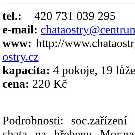
tel.:
+420 731 039 295
e-mail:
chataostry@centru
www:
http://www.chataost
ostry.cz
kapacita:
4 pokoje, 19 lůž
cena:
220 Kč
Podrobnosti: soc.zařízení 
chata na hřebenu Moravs