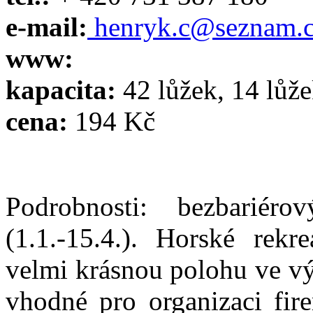
e-mail:
henryk.c@seznam.
www:
kapacita:
42 lůžek, 14 lůž
cena:
194 Kč
Podrobnosti: bezbariér
(1.1.-15.4.). Horské rek
velmi krásnou polohu ve vý
vhodné pro organizaci fir