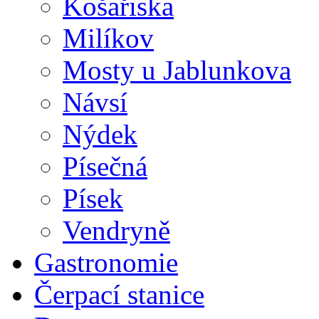
Košařiska
Milíkov
Mosty u Jablunkova
Návsí
Nýdek
Písečná
Písek
Vendryně
Gastronomie
Čerpací stanice