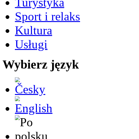
Turystyka
Sport i relaks
Kultura
Usługi
Wybierz język
Česky
English
Po polsku