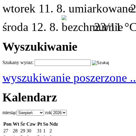
wtorek
11. 8.
2
środa
12. 8.
23/11 °
Wyszukiwanie
Szukany wyraz:
wyszukiwanie poszerzone ..
Kalendarz
miesiąc
rok
Pon
Wt
Śr
Czw
Pt
So
Ndz
27
28
29
30
31
1
2