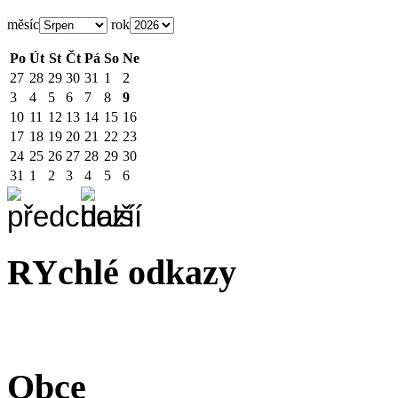
měsíc
rok
Po
Út
St
Čt
Pá
So
Ne
27
28
29
30
31
1
2
3
4
5
6
7
8
9
10
11
12
13
14
15
16
17
18
19
20
21
22
23
24
25
26
27
28
29
30
31
1
2
3
4
5
6
RYchlé odkazy
Obce