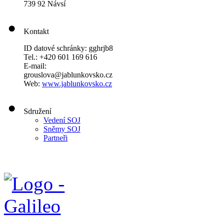
739 92 Návsí
Kontakt
ID datové schránky: gghrjb8
Tel.: +420 601 169 616
E-mail:
grouslova@jablunkovsko.cz
Web:
www.jablunkovsko.cz
Sdružení
Vedení SOJ
Sněmy SOJ
Partneři