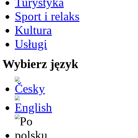
Turystyka
Sport i relaks
Kultura
Usługi
Wybierz język
Česky
English
Po polsku