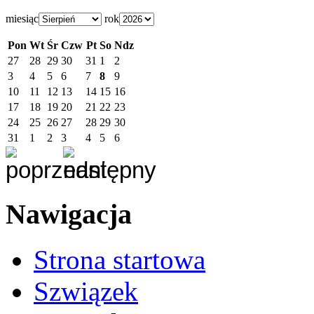
miesiąc
rok
Pon
Wt
Śr
Czw
Pt
So
Ndz
27
28
29
30
31
1
2
3
4
5
6
7
8
9
10
11
12
13
14
15
16
17
18
19
20
21
22
23
24
25
26
27
28
29
30
31
1
2
3
4
5
6
Nawigacja
Strona startowa
Szwiązek