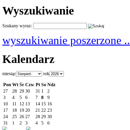
Wyszukiwanie
Szukany wyraz:
wyszukiwanie poszerzone ..
Kalendarz
miesiąc
rok
Pon
Wt
Śr
Czw
Pt
So
Ndz
27
28
29
30
31
1
2
3
4
5
6
7
8
9
10
11
12
13
14
15
16
17
18
19
20
21
22
23
24
25
26
27
28
29
30
31
1
2
3
4
5
6