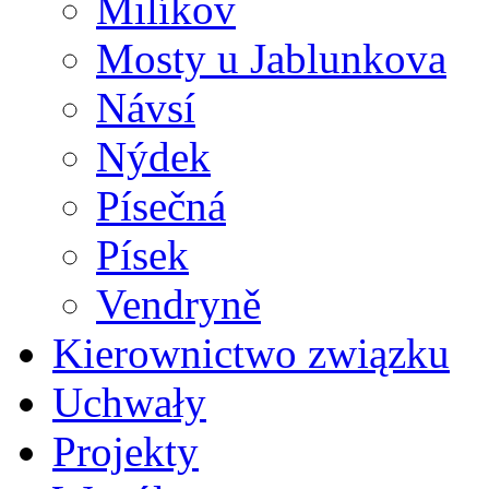
Milíkov
Mosty u Jablunkova
Návsí
Nýdek
Písečná
Písek
Vendryně
Kierownictwo związku
Uchwały
Projekty