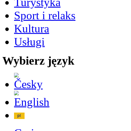
Turystyka
Sport i relaks
Kultura
Usługi
Wybierz język
Česky
English
Po polsku