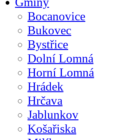
Gminy
Bocanovice
Bukovec
Bystřice
Dolní Lomná
Horní Lomná
Hrádek
Hrčava
Jablunkov
Košařiska