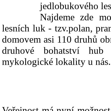
jedlobukového le
Najdeme zde moz
lesních luk - tzv.polan, p
domovem asi 110 druhů obra
druhové bohatství hub 
mykologické lokality u nás.
Veřejnost má nyní možnost 