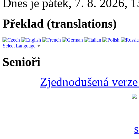
Dnes je
pátek
,
7. 8. 2026
,
1
Překlad (translations)
Select Language
▼
Senioři
Zjednodušená verze 