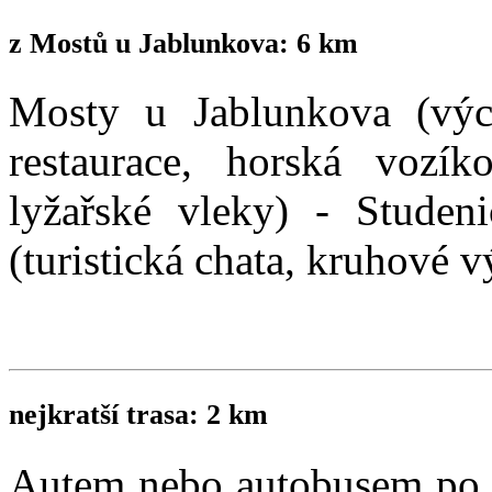
z Mostů u Jablunkova: 6 km
Mosty u Jablunkova (vých
restaurace, horská vozík
lyžařské vleky) - Studeni
(turistická chata, kruhové 
nejkratší trasa: 2 km
Autem nebo autobusem po s