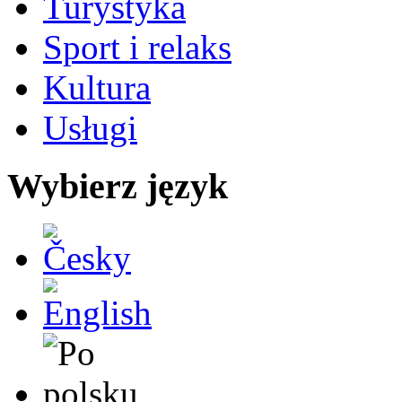
Turystyka
Sport i relaks
Kultura
Usługi
Wybierz język
Česky
English
Po polsku