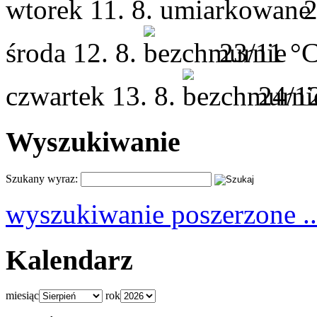
wtorek
11. 8.
2
środa
12. 8.
23/11 °
czwartek
13. 8.
24/1
Wyszukiwanie
Szukany wyraz:
wyszukiwanie poszerzone ..
Kalendarz
miesiąc
rok