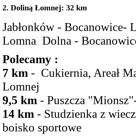
2. Doliną Łomnej: 32 km
Jabłonków - Bocanowice- 
Lomna Dolna - Bocanowice
Polecamy :
7 km
- Cukiernia, Areał Ma
Lomn
9,5 km
- Puszcza "Mionsz"-
14 km
- Studzienka z wiec
boisko sportowe