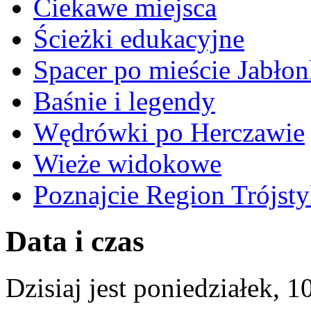
Ciekawe miejsca
Ścieżki edukacyjne
Spacer po mieście Jabło
Baśnie i legendy
Wędrówki po Herczawie
Wieże widokowe
Poznajcie Region Trójst
Data i czas
Dzisiaj jest
poniedziałek
,
1