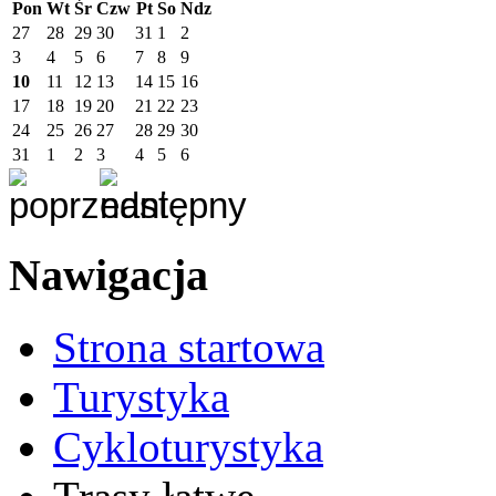
Pon
Wt
Śr
Czw
Pt
So
Ndz
27
28
29
30
31
1
2
3
4
5
6
7
8
9
10
11
12
13
14
15
16
17
18
19
20
21
22
23
24
25
26
27
28
29
30
31
1
2
3
4
5
6
Nawigacja
Strona startowa
Turystyka
Cykloturystyka