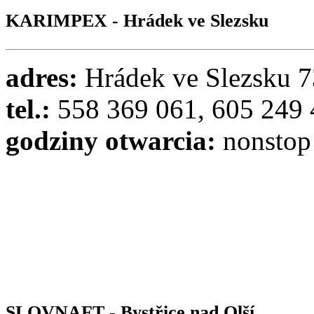
KARIMPEX - Hrádek ve Slezsku
adres:
Hrádek ve Slezsku 
tel.:
558 369 061, 605 249
godziny otwarcia:
nonstop
SLOVNAFT - Bystřice nad Olší