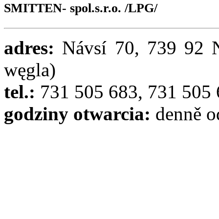
SMITTEN- spol.s.r.o. /LPG/
adres:
Návsí 70, 739 92 N
węgla)
tel.:
731 505 683, 731 505
godziny otwarcia:
denně o