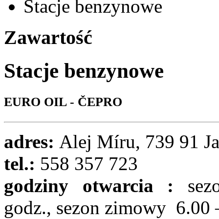
Stacje benzynowe
Zawartość
Stacje benzynowe
EURO OIL - ČEPRO
adres:
Alej Míru, 739 91 J
tel.:
558 357 723
godziny otwarcia :
sez
godz., sezon zimowy 6.00 