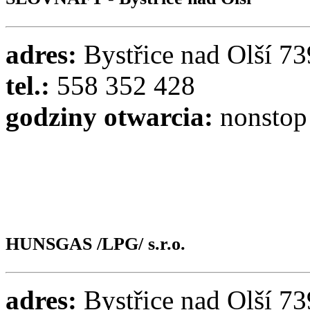
adres:
Bystřice nad Olší 73
tel.:
558 352 428
godziny otwarcia:
nonstop
HUNSGAS /LPG/ s.r.o.
adres:
Bystřice nad Olší 73