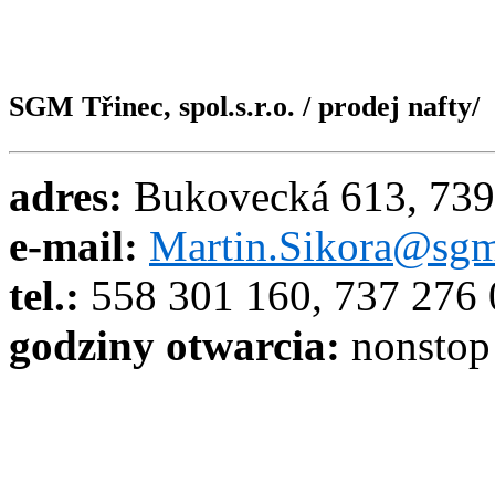
SGM Třinec, spol.s.r.o. / prodej nafty/
adres:
Bukovecká 613, 739
e-mail:
Martin.Sikora@sgm
tel.:
558 301 160, 737 276
godziny otwarcia:
nonstop