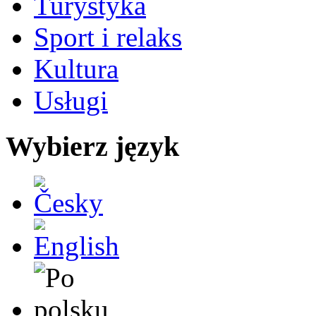
Turystyka
Sport i relaks
Kultura
Usługi
Wybierz język
Česky
English
Po polsku