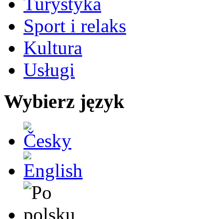
Turystyka
Sport i relaks
Kultura
Usługi
Wybierz język
Česky
English
Po polsku