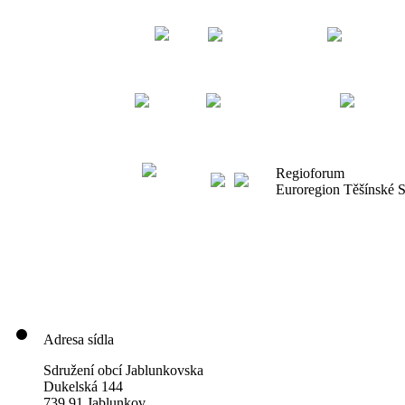
Regioforum
Euroregion Těšínské 
Adresa sídla
Sdružení obcí Jablunkovska
Dukelská 144
739 91 Jablunkov