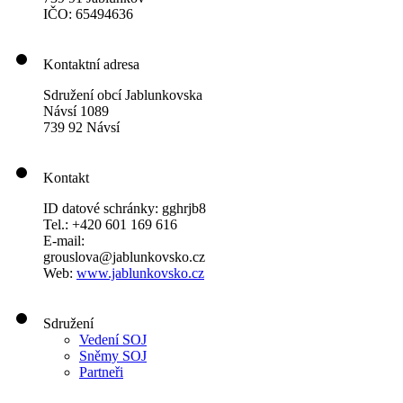
IČO: 65494636
Kontaktní adresa
Sdružení obcí Jablunkovska
Návsí 1089
739 92 Návsí
Kontakt
ID datové schránky: gghrjb8
Tel.: +420 601 169 616
E-mail:
grouslova@jablunkovsko.cz
Web:
www.jablunkovsko.cz
Sdružení
Vedení SOJ
Sněmy SOJ
Partneři