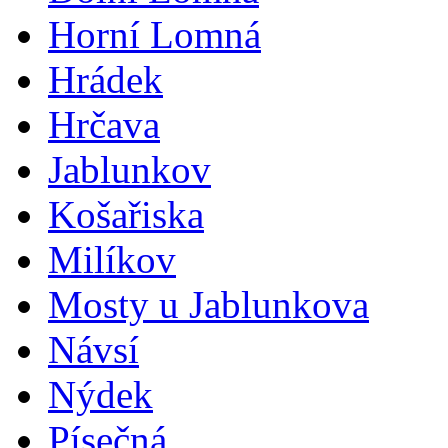
Horní Lomná
Hrádek
Hrčava
Jablunkov
Košařiska
Milíkov
Mosty u Jablunkova
Návsí
Nýdek
Písečná