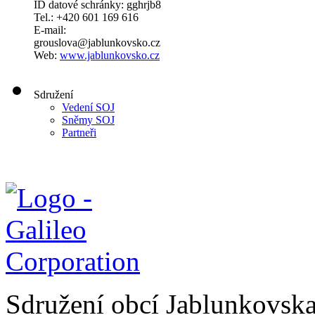
ID datové schránky: gghrjb8
Tel.: +420 601 169 616
E-mail:
grouslova@jablunkovsko.cz
Web:
www.jablunkovsko.cz
Sdružení
Vedení SOJ
Sněmy SOJ
Partneři
Sdružení obcí Jablunkovsk