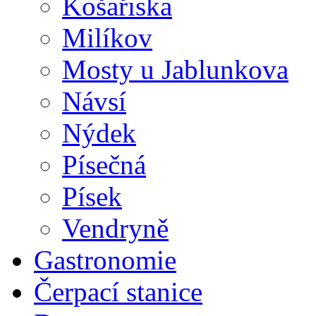
Košařiska
Milíkov
Mosty u Jablunkova
Návsí
Nýdek
Písečná
Písek
Vendryně
Gastronomie
Čerpací stanice