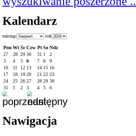
wyszukiwanie poszerzone ..
Kalendarz
miesiąc
rok
Pon
Wt
Śr
Czw
Pt
So
Ndz
27
28
29
30
31
1
2
3
4
5
6
7
8
9
10
11
12
13
14
15
16
17
18
19
20
21
22
23
24
25
26
27
28
29
30
31
1
2
3
4
5
6
Nawigacja