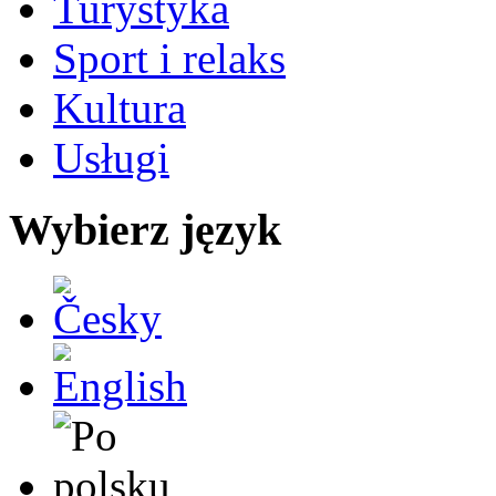
Turystyka
Sport i relaks
Kultura
Usługi
Wybierz język
Česky
English
Po polsku