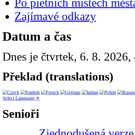
Po pietních místech měst
Zajímavé odkazy
Datum a čas
Dnes je
čtvrtek
,
6. 8. 2026
,
Překlad (translations)
Select Language
▼
Senioři
Zjednodušená verze 