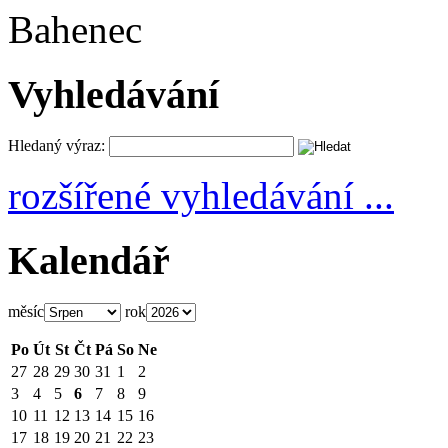
Bahenec
Vyhledávání
Hledaný výraz:
rozšířené vyhledávání ...
Kalendář
měsíc
rok
Po
Út
St
Čt
Pá
So
Ne
27
28
29
30
31
1
2
3
4
5
6
7
8
9
10
11
12
13
14
15
16
17
18
19
20
21
22
23