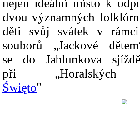
nejen ideální místo k odp
dvou významných folklórníc
děti svůj svátek v rámci 
souborů „Jackové děte
se do Jablunkova sjíždě
při „Horalských
Święto