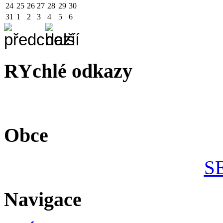
24
25
26
27
28
29
30
31
1
2
3
4
5
6
RYchlé odkazy
Obce
S
Navigace