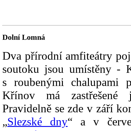
Dolní Lomná
Dva přírodní amfiteátry po
soutoku jsou umístěny - 
s roubenými chalupami př
Křínov má zastřešené je
Pravidelně se zde v září ko
„
Slezské dny
“ a v červe