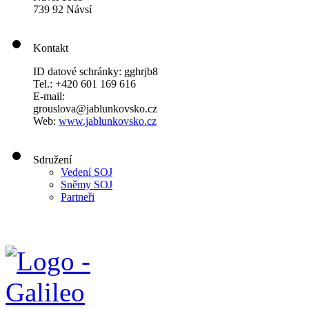
739 92 Návsí
Kontakt
ID datové schránky: gghrjb8
Tel.: +420 601 169 616
E-mail:
grouslova@jablunkovsko.cz
Web:
www.jablunkovsko.cz
Sdružení
Vedení SOJ
Sněmy SOJ
Partneři