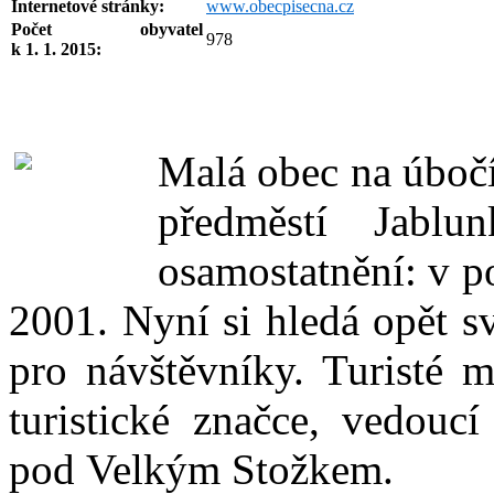
Internetové stránky:
www.obecpisecna.cz
Počet obyvatel
978
k 1. 1. 2015:
Malá obec na úbočí
předměstí Jablu
osamostatnění: v po
2001. Nyní si hledá opět s
pro návštěvníky. Turisté 
turistické značce, vedouc
pod Velkým Stožkem.