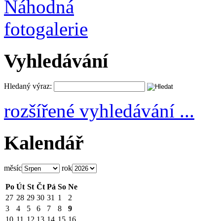
Vyhledávání
Hledaný výraz:
rozšířené vyhledávání ...
Kalendář
měsíc
rok
Po
Út
St
Čt
Pá
So
Ne
27
28
29
30
31
1
2
3
4
5
6
7
8
9
10
11
12
13
14
15
16