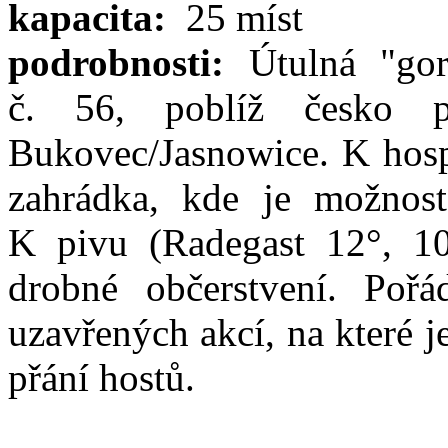
kapacita:
25 míst
podrobnosti:
Útulná "gor
č. 56, poblíž česko p
Bukovec/Jasnowice. K hosp
zahrádka, kde je možnos
K pivu (Radegast 12°, 10
drobné občerstvení. Poř
uzavřených akcí, na které j
přání hostů.