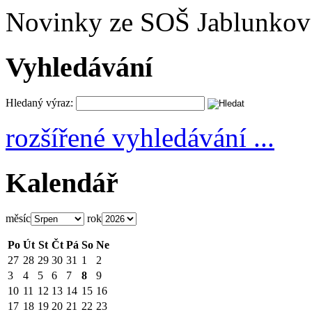
Novinky ze SOŠ Jablunkov
Vyhledávání
Hledaný výraz:
rozšířené vyhledávání ...
Kalendář
měsíc
rok
Po
Út
St
Čt
Pá
So
Ne
27
28
29
30
31
1
2
3
4
5
6
7
8
9
10
11
12
13
14
15
16
17
18
19
20
21
22
23