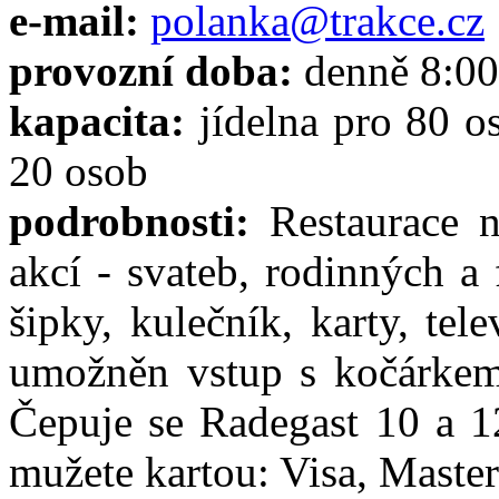
e-mail:
polanka@trakce.cz
provozní doba:
denně 8:00
kapacita:
jídelna pro 80 os
20 osob
podrobnosti:
Restaurace 
akcí - svateb, rodinných a
šipky, kulečník, karty, tel
umožněn vstup s kočárkem 
Čepuje se Radegast 10 a 12
mužete kartou: Visa, Maste