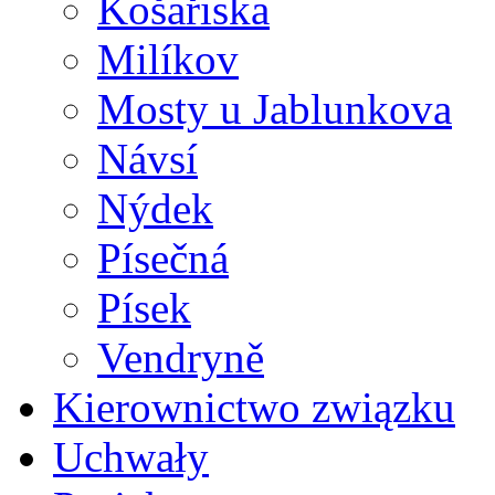
Košařiska
Milíkov
Mosty u Jablunkova
Návsí
Nýdek
Písečná
Písek
Vendryně
Kierownictwo związku
Uchwały