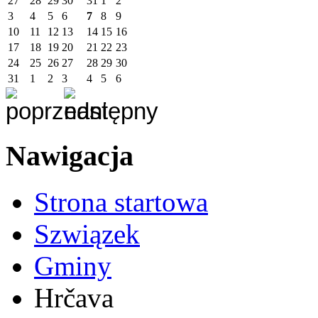
27
28
29
30
31
1
2
3
4
5
6
7
8
9
10
11
12
13
14
15
16
17
18
19
20
21
22
23
24
25
26
27
28
29
30
31
1
2
3
4
5
6
Nawigacja
Strona startowa
Szwiązek
Gminy
Hrčava