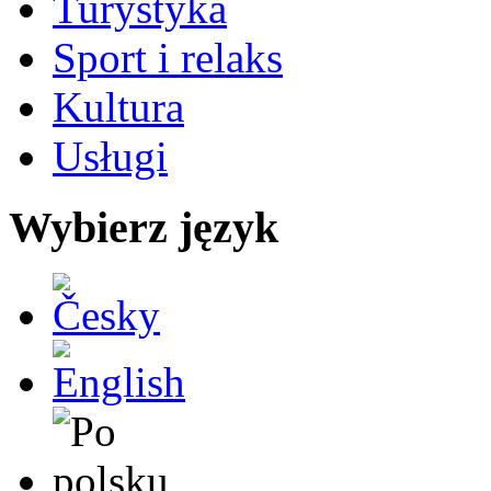
Turystyka
Sport i relaks
Kultura
Usługi
Wybierz język
Česky
English
Po polsku