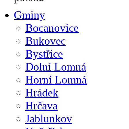
Gminy
Bocanovice
Bukovec
Bystřice
Dolní Lomná
Horní Lomná
Hrádek
Hrčava
Jablunkov