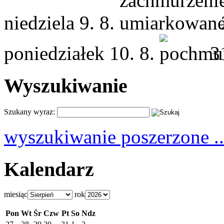
niedziela
9. 8.
poniedziałek
10. 8.
3
Wyszukiwanie
Szukany wyraz:
wyszukiwanie poszerzone ..
Kalendarz
miesiąc
rok
Pon
Wt
Śr
Czw
Pt
So
Ndz