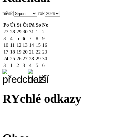
měsíc
rok
Po
Út
St
Čt
Pá
So
Ne
27
28
29
30
31
1
2
3
4
5
6
7
8
9
10
11
12
13
14
15
16
17
18
19
20
21
22
23
24
25
26
27
28
29
30
31
1
2
3
4
5
6
RYchlé odkazy