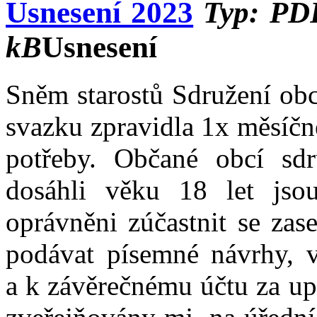
Usnesení 2023
Typ: PDF
kB
Usnesení
Sněm starostů Sdružení obc
svazku zpravidla 1x měsíčn
potřeby. Občané obcí sdr
dosáhli věku 18 let js
oprávněni zúčastnit se zas
podávat písemné návrhy, v
a k závěrečnému účtu za up