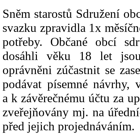
Sněm starostů Sdružení obc
svazku zpravidla 1x měsíčn
potřeby. Občané obcí sdr
dosáhli věku 18 let js
oprávněni zúčastnit se zas
podávat písemné návrhy, v
a k závěrečnému účtu za up
zveřejňovány mj. na úřední
před jejich projednáváním.