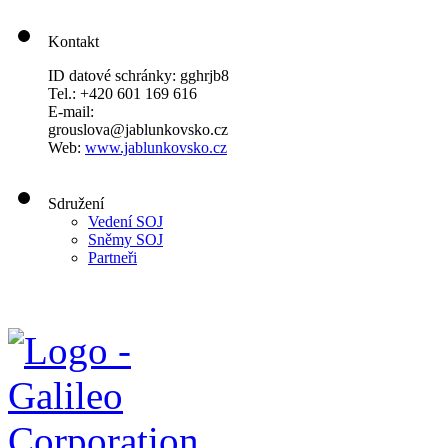
Kontakt
ID datové schránky: gghrjb8
Tel.: +420 601 169 616
E-mail:
grouslova@jablunkovsko.cz
Web:
www.jablunkovsko.cz
Sdružení
Vedení SOJ
Sněmy SOJ
Partneři