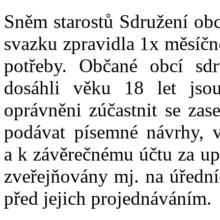
Sněm starostů Sdružení obc
svazku zpravidla 1x měsíčn
potřeby. Občané obcí sdr
dosáhli věku 18 let js
oprávněni zúčastnit se zas
podávat písemné návrhy, v
a k závěrečnému účtu za up
zveřejňovány mj. na úřední
před jejich projednáváním.