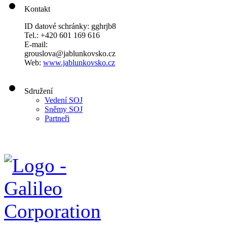
Kontakt
ID datové schránky: gghrjb8
Tel.: +420 601 169 616
E-mail:
grouslova@jablunkovsko.cz
Web:
www.jablunkovsko.cz
Sdružení
Vedení SOJ
Sněmy SOJ
Partneři